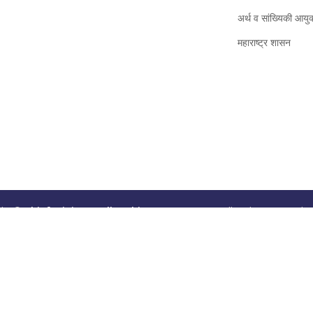
अर्थ व सांख्यिकी आयु
महाराष्ट्र शासन
ght ©
Chief Minister Fellowship Program
2026. All Right Reserved 