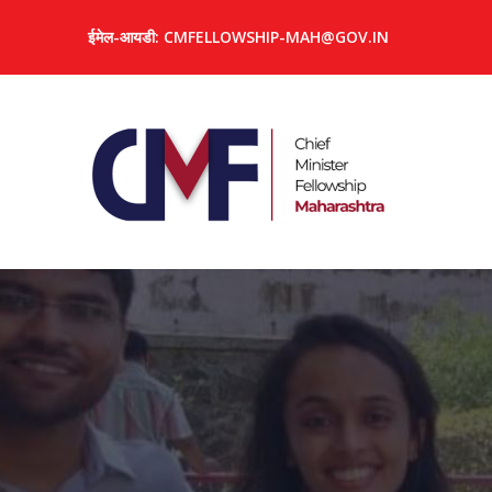
ईमेल-आयडी: CMFELLOWSHIP-MAH@GOV.IN