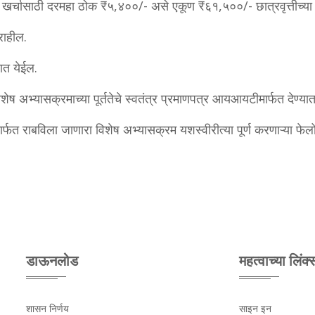
खर्चासाठी दरमहा ठोक ₹५,४००/- असे एकूण ₹६१,५००/- छात्रवृत्तीच्या स्
राहील.
यात येईल.
विशेष अभ्यासक्रमाच्या पूर्ततेचे स्वतंत्र प्रमाणपत्र आयआयटीमार्फत देण्या
ार्फत राबविला जाणारा विशेष अभ्यासक्रम यशस्वीरीत्या पूर्ण करणाऱ्या फेलों
डाऊनलोड
महत्वाच्या लिंक्
शासन निर्णय
साइन इन