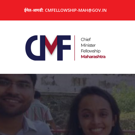
ईमेल-आयडी: CMFELLOWSHIP-MAH@GOV.IN